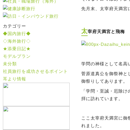
先月末、
太宰府天満宮
カテゴリー
太
宰府天満宮と飛梅
◆国内旅行◆
◇海外旅行◇
★添乗日記★
モデルプラン
未分類
学問の神様として名高
社員旅行を成功させるポイント
菅原道真公を御祭神と
耳より情報
御祭りしてあります。
「学問・至誠・厄除け
拝に訪れています。
ここ太宰府天満宮に御
れました。